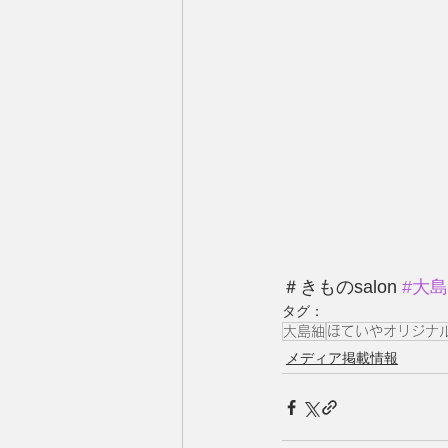
＃きものsalon 
#大
タグ：
大島紬
ほていやオリジナ
メディア掲載情報