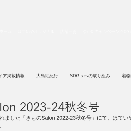
ホーム
ほていやオリジナル
店舗一覧
ゆかたキャンペーン2026
ィア掲載情報
大島紬紀行
SDGｓへの取り組み
着物
着物でトラベル
on 2023-24秋冬号
れました「きものSalon 2022-23秋冬号」にて、ほて
。