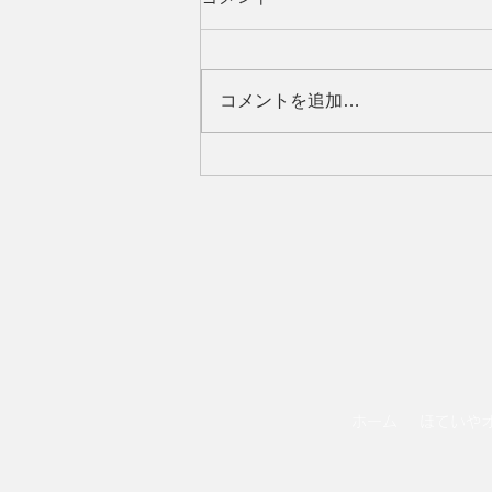
コメントを追加…
ほていやアピタ知立店 ギャ
ラリエアピタ知立店専門店街
公式YouTubeチャンネル 配
信動画(本編・ショート)
ホーム
ほていや