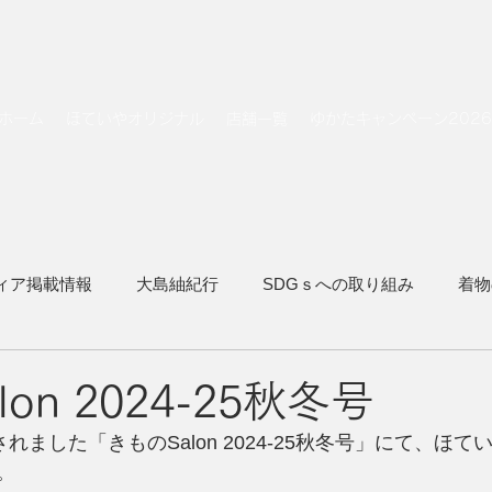
ホーム
ほていやオリジナル
店舗一覧
ゆかたキャンペーン2026
ィア掲載情報
大島紬紀行
SDGｓへの取り組み
着物
着物でトラベル
on 2024-25秋冬号
れました「きものSalon 2024-25秋冬号」にて、ほ
。