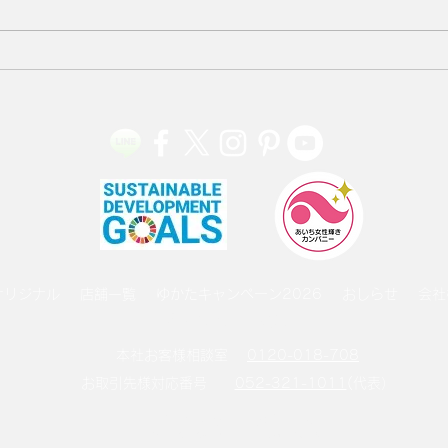
婦人
美しいキモノ2025年夏号
オリジナル
店舗一覧
ゆかたキャンペーン2026
おしらせ
会社
プライバシーポリシー
本社お客様相談室
0120-018-708
お取引先様対応番号
052-321-1011
(代表）
©2026 by Hoteiya Co.,Ltd.
当サイト記載の記事、写真、イラスト等の無断転載を禁じます。