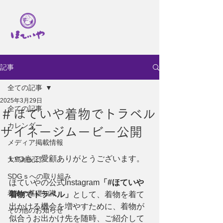
記事
全ての記事
2025年3月29日
全ての記事
＃ほていや着物でトラベル
カレンダー
サイネージムービー公開
メディア掲載情報
いつもご愛顧ありがとうございます。
大島紬紀行
SDGｓへの取り組み
ほていやの公式Instagram
「#ほていや
着物の基礎知識
着物でトラベル」
として、着物を着て
出かける機会を増やすために、着物が
その他のお知らせ
似合うお出かけ先を随時、ご紹介して