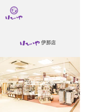
ほていや
伊那店
​店舗インスタ
はこちら