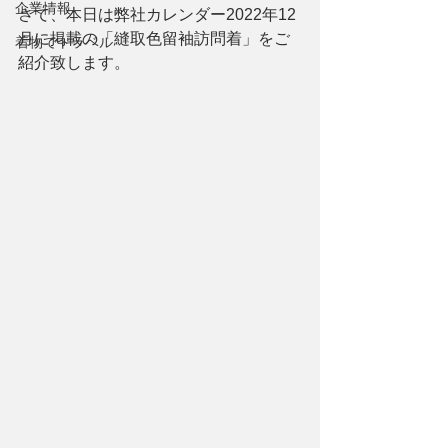
企業情報
さて、本日は弊社カレンダー2022年12
月に掲載の「縫取色留袖訪問着」をご
着物でトラベル
紹介致します。