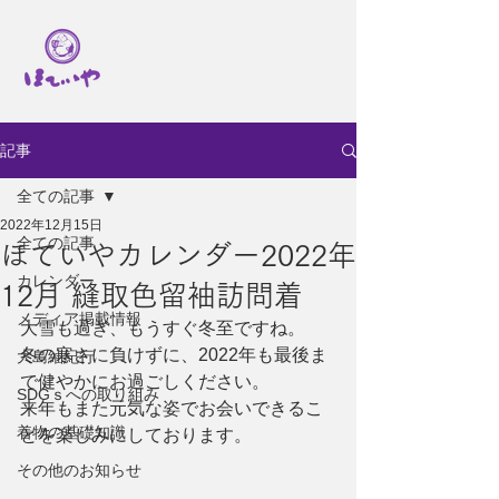
記事
全ての記事
2022年12月15日
全ての記事
ほていやカレンダー2022年
カレンダー
12月 縫取色留袖訪問着
メディア掲載情報
大雪も過ぎ、もうすぐ冬至ですね。
冬の寒さに負けずに、2022年も最後ま
大島紬紀行
で健やかにお過ごしください。
SDGｓへの取り組み
来年もまた元気な姿でお会いできるこ
着物の基礎知識
とを楽しみにしております。
その他のお知らせ