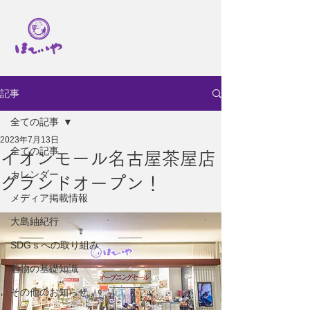
記事
全ての記事
2023年7月13日
全ての記事
イオンモール名古屋茶屋店
カレンダー
グランドオープン！
メディア掲載情報
大島紬紀行
SDGｓへの取り組み
着物の基礎知識
その他のお知らせ