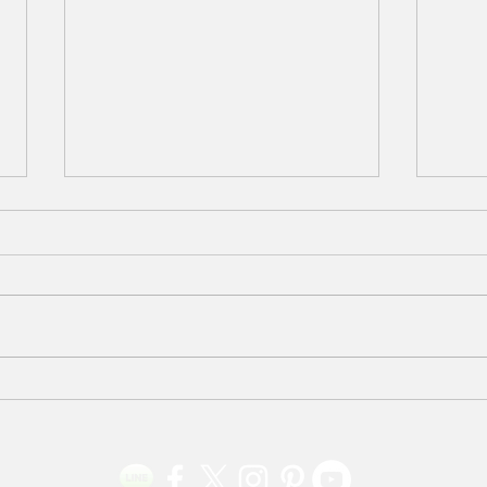
ほていやカレンダー2022年 4
ほて
月 紺碧に咲く春・市松
月 