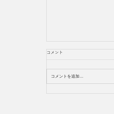
コメント
コメントを追加…
ほていやカレンダー2022年 5
月 銀河光輝