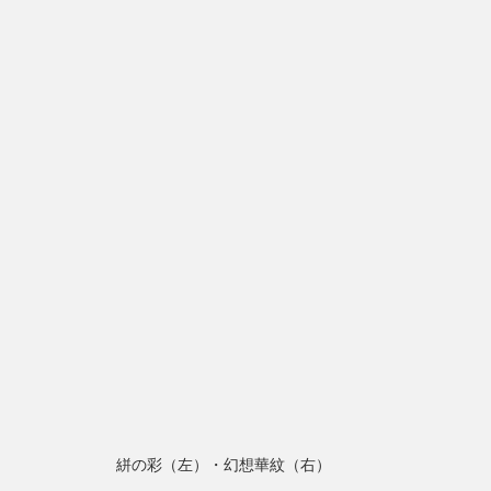
絣の彩（左）・幻想華紋（右）