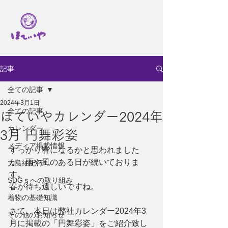
記事
全ての記事
2024年3月1日
全ての記事
ほていやカレンダー2024年
カレンダー
3月 円舞彩姿
メディア掲載情報
すっかり春になるかと思われました
が、雨や風のある日が続いておりま
大島紬紀行
す。
SDGｓへの取り組み
春が待ち遠しいですね。
着物の基礎知識
さて、本日は弊社カレンダー2024年3
その他のお知らせ
月に掲載の「円舞彩姿」をご紹介致し