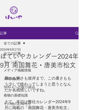
記事
全ての記事
2024年9月17日
全ての記事
ほていやカレンダー2024年
カレンダー
9月 南国舞花・唐美市松文
メディア掲載情報
暑さも寒さも彼岸まで。この暑さもも
大島紬紀行
う少しで終わってしまうと思うとなん
SDGｓへの取り組み
だか名残惜しいですね。
着物の基礎知識
さて、本日は弊社カレンダー2024年9
その他のお知らせ
月に掲載の「南国舞花・唐美市松文」