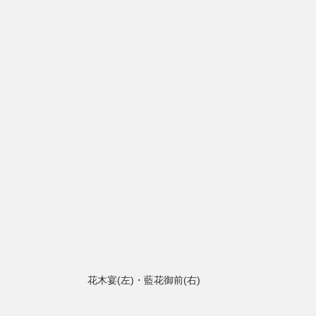
花木宴(左)・藍花御前(右)