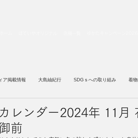
ホーム
ほていやオリジナル
店舗一覧
ゆかたキャンペーン2026
ィア掲載情報
大島紬紀行
SDGｓへの取り組み
着物
着物でトラベル
レンダー2024年 11月
御前