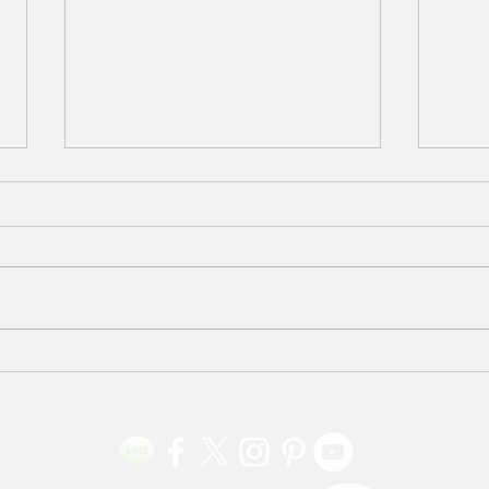
ほていやカレンダー 2026年7
ほて
月 160亀甲 藍色・小粋市松
月 