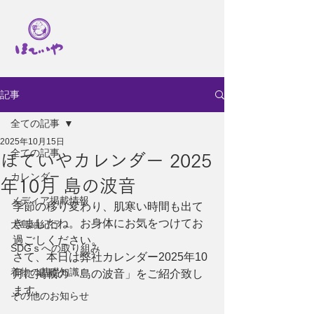
記事
全ての記事
2025年10月15日
全ての記事
ほていやカレンダー 2025
カレンダー
年10月 島の波音
メディア掲載情報
季節の移り変わり、肌寒い時間も出て
きましたね。お身体にお気をつけてお
大島紬紀行
過ごしください。
SDGｓへの取り組み
さて、本日は弊社カレンダー2025年10
着物の基礎知識
月に掲載の「島の波音」をご紹介致し
ます。
その他のお知らせ