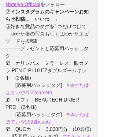
Hoteiya.Official
をフォロー
②
インスタグラムのキャンペーンお知
らせ投稿
に「いいね！」
③好きな賞品のタグを1つだけつけて
　ゆかた姿の写真もしくはゆかたエピ
ソードを投稿!!
―――プレゼントと応募用ハッシュタ
グ―――
🎁　オリンパス　ミラーレス一眼カメ
ラ PEN E-PL10 EZダブルズームキッ
ト　(2名様)
　　[応募用ハッシュタグ]　
#ゆかたは
ほていや2022camera
🎁　リファ　BEAUTECH DRIER 
PRO　(2名様)
　　[応募用ハッシュタグ]　
#ゆかたは
ほていや2022beauty
🎁　QUOカード　3,000円分　(10名様)
　 [応募用ハッシュタグ]　
#ゆかたはほ