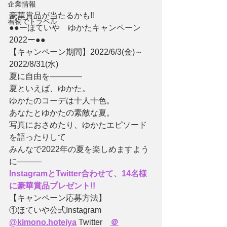
企業情報
豪華賞品が当たるかも‼
着物でトラベル
●●ーほていや　ゆかたキャンペーン
2022ー●●
【キャンペーン期間】2022/6/3(金)～
2022/8/31(水)
夏に自由を――――
夏といえば、ゆかた。
ゆかたのコーデは十人十色。
あなたとゆかたの素敵な夏。
写真におさめたり、ゆかたエピソード
を語ったりして
みんなで2022年の夏を楽しめますよう
に―――
InstagramとTwitter合わせて、14名様
に豪華賞品プレゼント!!
【キャンペーン応募方法】
①ほていや公式Instagram 
@kimono.hoteiya
 Twitter　
＠