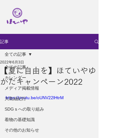
記事
全ての記事
2022年6月3日
全ての記事
【夏に自由を】ほていやゆ
カレンダー
かたキャンペーン2022
メディア掲載情報
https://youtu.be/oUNV22lHtrM
大島紬紀行
SDGｓへの取り組み
着物の基礎知識
その他のお知らせ